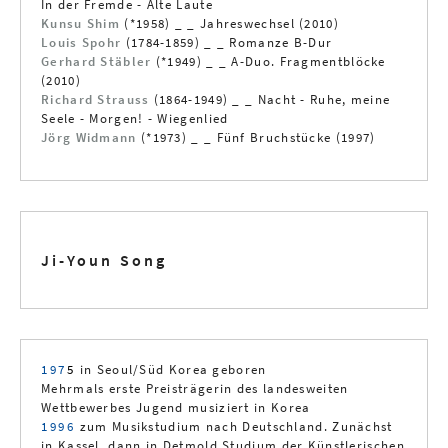
In der Fremde - Alte Laute
Kunsu Shim
(*1958) _ _ Jahreswechsel (2010)
Louis Spohr
(1784-1859) _ _ Romanze B-Dur
Gerhard Stäbler
(*1949) _ _ A-Duo. Fragmentblöcke
(2010)
Richard Strauss
(1864-1949) _ _ Nacht - Ruhe, meine
Seele - Morgen! - Wiegenlied
Jörg Widmann
(*1973) _ _ Fünf Bruchstücke (1997)
Ji-Youn Song
197
5
in Seoul/Süd Korea geboren
Mehrmals erste Preisträgerin des landesweiten
Wettbewerbes Jugend musiziert in Korea
1996
zum Musikstudium nach Deutschland. Zunächst
in Kassel, dann in Detmold Studium der Künstlerischen