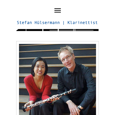
Startseite
Ensembles
Konzerte
Biografie
Repertoire
Presse
Verschieden
Kontakt
Impressum