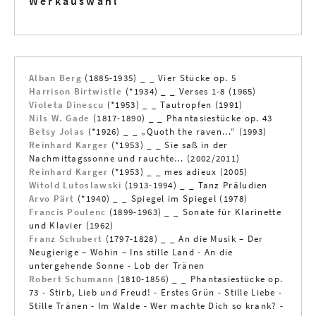
Werkauswahl
Alban Berg
(1885-1935) _ _ Vier Stücke op. 5
Harrison Birtwistle
(*1934) _ _ Verses 1-8 (1965)
Violeta Dinescu
(*1953) _ _ Tautropfen (1991)
Nils W. Gade
(1817-1890) _ _ Phantasiestücke op. 43
Betsy Jolas
(*1926) _ _ „Quoth the raven...“ (1993)
Reinhard Karger
(*1953) _ _ Sie saß in der
Nachmittagssonne und rauchte… (2002/2011)
Reinhard Karger
(*1953) _ _ mes adieux (2005)
Witold Lutoslawski
(1913-1994) _ _ Tanz Präludien
Arvo Pärt
(*1940) _ _ Spiegel im Spiegel (1978)
Francis Poulenc
(1899-1963) _ _ Sonate für Klarinette
und Klavier (1962)
Franz Schubert
(1797-1828) _ _ An die Musik – Der
Neugierige – Wohin – Ins stille Land - An die
untergehende Sonne - Lob der Tränen
Robert Schumann
(1810-1856) _ _ Phantasiestücke op.
73 - Stirb, Lieb und Freud! - Erstes Grün - Stille Liebe -
Stille Tränen - Im Walde - Wer machte Dich so krank? -